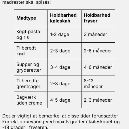
madrester skal spises:
Holdbarhed
Holdbarhed
Madtype
køleskab
fryser
Kogt pasta
1-2 dage
3 måneder
og ris
Tilberedt
2-3 dage
2-6 måneder
kød
Supper og
3-4 dage
4-6 måneder
gryderetter
Tilberedte
8-12
2-3 dage
grøntsager
måneder
Bagværk
4-5 dage
2-3 måneder
uden creme
Det er vigtigt at bemærke, at disse tider forudsætter
korrekt opbevaring ved max 5 grader i køleskabet og
-18 grader i fryseren.