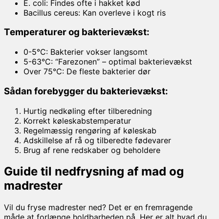
E. coli: Findes ofte i hakket kød
Bacillus cereus: Kan overleve i kogt ris
Temperaturer og bakterievækst:
0-5°C: Bakterier vokser langsomt
5-63°C: “Farezonen” – optimal bakterievækst
Over 75°C: De fleste bakterier dør
Sådan forebygger du bakterievækst:
Hurtig nedkøling efter tilberedning
Korrekt køleskabstemperatur
Regelmæssig rengøring af køleskab
Adskillelse af rå og tilberedte fødevarer
Brug af rene redskaber og beholdere
Guide til nedfrysning af mad og
madrester
Vil du fryse madrester ned? Det er en fremragende
måde at forlænge holdbarheden på. Her er alt hvad du