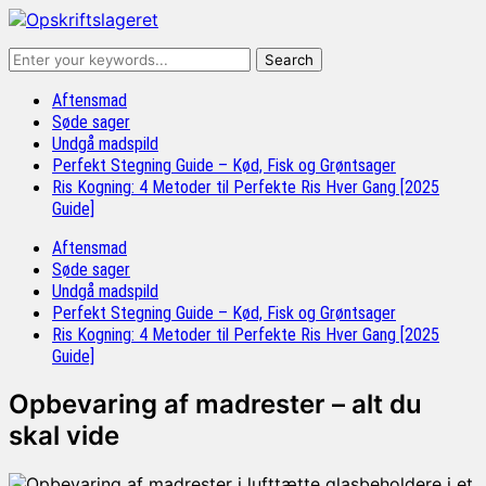
Aftensmad
Søde sager
Undgå madspild
Perfekt Stegning Guide – Kød, Fisk og Grøntsager
Ris Kogning: 4 Metoder til Perfekte Ris Hver Gang [2025
Guide]
Aftensmad
Søde sager
Undgå madspild
Perfekt Stegning Guide – Kød, Fisk og Grøntsager
Ris Kogning: 4 Metoder til Perfekte Ris Hver Gang [2025
Guide]
Opbevaring af madrester – alt du
skal vide