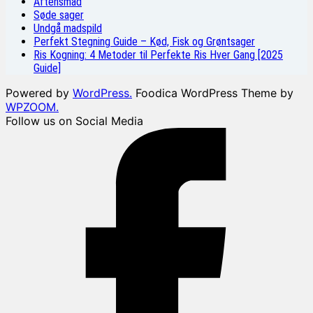
Aftensmad
Søde sager
Undgå madspild
Perfekt Stegning Guide – Kød, Fisk og Grøntsager
Ris Kogning: 4 Metoder til Perfekte Ris Hver Gang [2025
Guide]
Powered by
WordPress.
Foodica WordPress Theme by
WPZOOM.
Follow us on Social Media