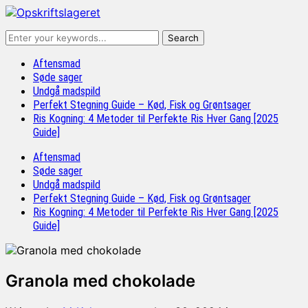
Aftensmad
Søde sager
Undgå madspild
Perfekt Stegning Guide – Kød, Fisk og Grøntsager
Ris Kogning: 4 Metoder til Perfekte Ris Hver Gang [2025
Guide]
Aftensmad
Søde sager
Undgå madspild
Perfekt Stegning Guide – Kød, Fisk og Grøntsager
Ris Kogning: 4 Metoder til Perfekte Ris Hver Gang [2025
Guide]
Granola med chokolade