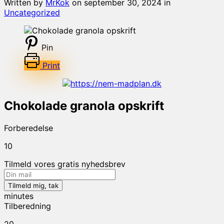
Written by
MrKok
on
september 30, 2024
in
Uncategorized
Pin
Print
Chokolade granola opskrift
Forberedelse
10
Tilmeld vores gratis nyhedsbrev
minutes
Tilberedning
20