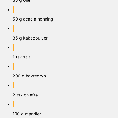
35 g olie
50 g acacia honning
35 g kakaopulver
1 tsk salt
200 g havregryn
2 tsk chiafrø
100 g mandler