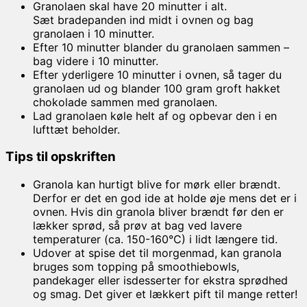
Granolaen skal have 20 minutter i alt.
Sæt bradepanden ind midt i ovnen og bag
granolaen i 10 minutter.
Efter 10 minutter blander du granolaen sammen –
bag videre i 10 minutter.
Efter yderligere 10 minutter i ovnen, så tager du
granolaen ud og blander 100 gram groft hakket
chokolade sammen med granolaen.
Lad granolaen køle helt af og opbevar den i en
lufttæt beholder.
Tips til opskriften
Granola kan hurtigt blive for mørk eller brændt.
Derfor er det en god ide at holde øje mens det er i
ovnen. Hvis din granola bliver brændt før den er
lækker sprød, så prøv at bag ved lavere
temperaturer (ca. 150-160°C) i lidt længere tid.
Udover at spise det til morgenmad, kan granola
bruges som topping på smoothiebowls,
pandekager eller isdesserter for ekstra sprødhed
og smag. Det giver et lækkert pift til mange retter!