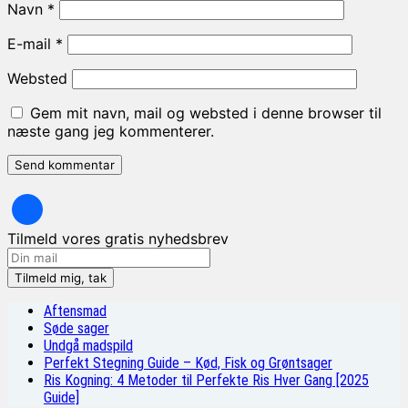
Navn
*
E-mail
*
Websted
Gem mit navn, mail og websted i denne browser til
næste gang jeg kommenterer.
Tilmeld vores gratis nyhedsbrev
Aftensmad
Søde sager
Undgå madspild
Perfekt Stegning Guide – Kød, Fisk og Grøntsager
Ris Kogning: 4 Metoder til Perfekte Ris Hver Gang [2025
Guide]