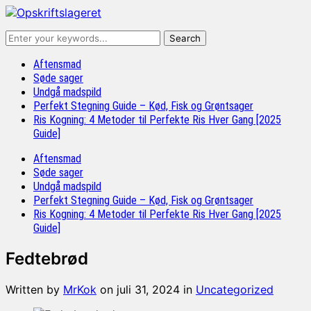
Aftensmad
Søde sager
Undgå madspild
Perfekt Stegning Guide – Kød, Fisk og Grøntsager
Ris Kogning: 4 Metoder til Perfekte Ris Hver Gang [2025
Guide]
Aftensmad
Søde sager
Undgå madspild
Perfekt Stegning Guide – Kød, Fisk og Grøntsager
Ris Kogning: 4 Metoder til Perfekte Ris Hver Gang [2025
Guide]
Fedtebrød
Written by
MrKok
on
juli 31, 2024
in
Uncategorized