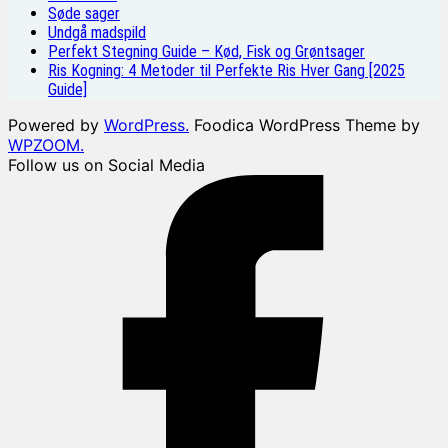
Søde sager
Undgå madspild
Perfekt Stegning Guide – Kød, Fisk og Grøntsager
Ris Kogning: 4 Metoder til Perfekte Ris Hver Gang [2025
Guide]
Powered by
WordPress.
Foodica WordPress Theme by
WPZOOM.
Follow us on Social Media