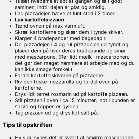
Tilsæt hvedemelet lidt af gangen og ælt godt
sammen, indtil dejen er glat og smidig.
Lad pizzadejen hæve et lunt sted i 2 timer.
Lav kartoffelpizzaen
Tænd ovnen på max varmluft.
Skræl kartoflerne og skær dem i tynde skiver.
Klargør 4 bradepander med bagepapir.
Del pizzadejen i 4 og rul pizzadejen ud tyndt og
placer dem på hver deres bradepande og smør
med mascarpone. (Rør lidt mælk i mascarponen,
det gør den meget nemmere at arbejde med og du
kan ikke smage forskel.)
Fordel kartoffelskiverne på pizzaerne.
Riv den friske mozzarella og fordel oven på
kartoflerne.
Drys lidt tørret rosmarin ud på kartoffelpizzaen.
Stil pizzaen i oven i ca 15 minutter, indtil bunden er
sprød og toppen er gylden.
Tag pizzaen ud og drys lidt salt på.
Tips til opskriften
Hvis du synes det er svært at smørre mascarpone