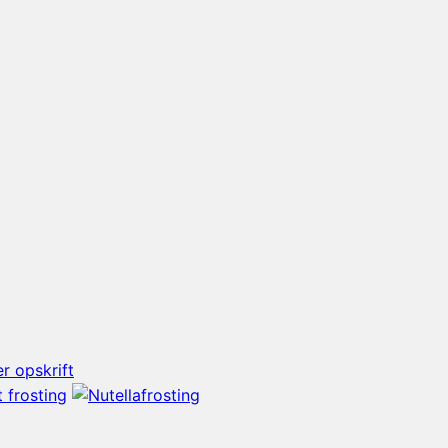
r opskrift
 frosting