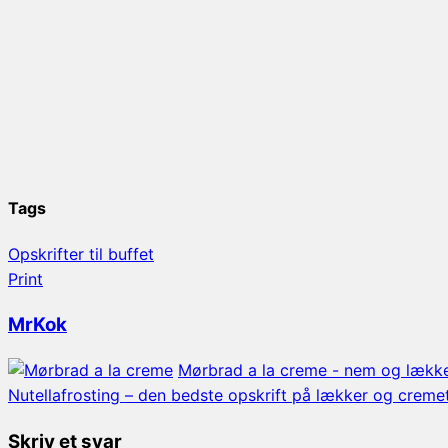
Tags
Opskrifter til buffet
Print
MrKok
Mørbrad a la creme - nem og lække
Nutellafrosting – den bedste opskrift på lækker og cremet
Skriv et svar