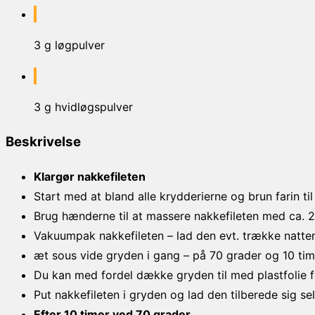
3 g løgpulver
3 g hvidløgspulver
Beskrivelse
Klargør nakkefileten
Start med at bland alle krydderierne og brun farin til
Brug hænderne til at massere nakkefileten med ca. 2
Vakuumpak nakkefileten – lad den evt. trække natten
æt sous vide gryden i gang – på 70 grader og 10 tim
Du kan med fordel dække gryden til med plastfolie 
Put nakkefileten i gryden og lad den tilberede sig sel
Efter 10 timer ved 70 grader