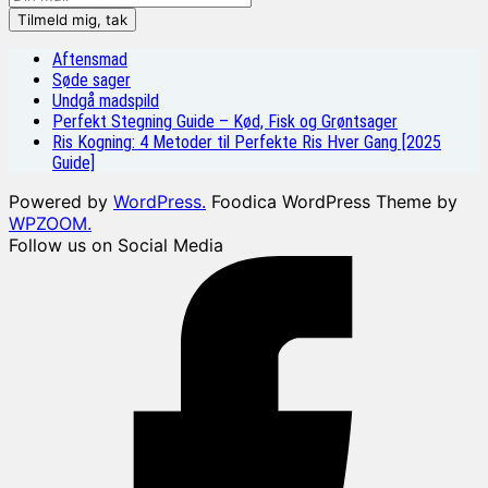
Aftensmad
Søde sager
Undgå madspild
Perfekt Stegning Guide – Kød, Fisk og Grøntsager
Ris Kogning: 4 Metoder til Perfekte Ris Hver Gang [2025
Guide]
Powered by
WordPress.
Foodica WordPress Theme by
WPZOOM.
Follow us on Social Media