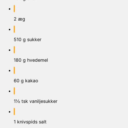
2 æg
510 g sukker
180 g hvedemel
60 g kakao
1½ tsk vaniljesukker
1 knivspids salt