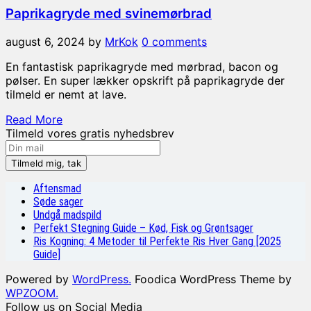
Paprikagryde med svinemørbrad
august 6, 2024
by
MrKok
0 comments
En fantastisk paprikagryde med mørbrad, bacon og
pølser. En super lækker opskrift på paprikagryde der
tilmeld er nemt at lave.
Read More
Tilmeld vores gratis nyhedsbrev
Aftensmad
Søde sager
Undgå madspild
Perfekt Stegning Guide – Kød, Fisk og Grøntsager
Ris Kogning: 4 Metoder til Perfekte Ris Hver Gang [2025
Guide]
Powered by
WordPress.
Foodica WordPress Theme by
WPZOOM.
Follow us on Social Media