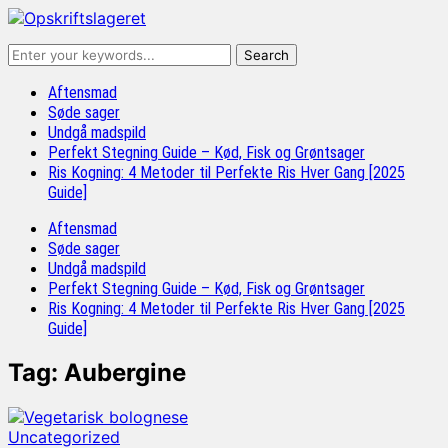
Aftensmad
Søde sager
Undgå madspild
Perfekt Stegning Guide – Kød, Fisk og Grøntsager
Ris Kogning: 4 Metoder til Perfekte Ris Hver Gang [2025
Guide]
Aftensmad
Søde sager
Undgå madspild
Perfekt Stegning Guide – Kød, Fisk og Grøntsager
Ris Kogning: 4 Metoder til Perfekte Ris Hver Gang [2025
Guide]
Tag:
Aubergine
Uncategorized