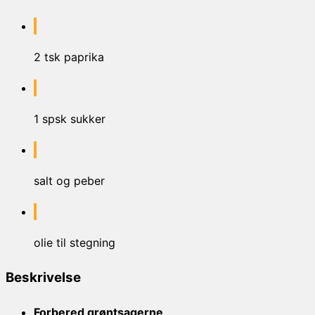
2 tsk paprika
1 spsk sukker
salt og peber
olie til stegning
Beskrivelse
Forbered grøntsagerne