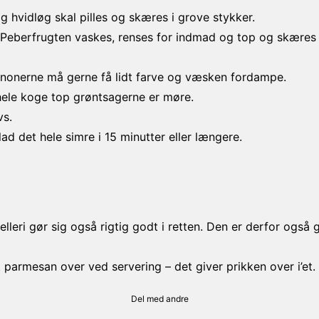
 hvidløg skal pilles og skæres i grove stykker.
 Peberfrugten vaskes, renses for indmad og top og skæres 
pignonerne må gerne få lidt farve og væsken fordampe.
hele koge top grøntsagerne er møre.
vs.
ad det hele simre i 15 minutter eller længere.
eri gør sig også rigtig godt i retten. Den er derfor også g
t parmesan over ved servering – det giver prikken over i’et.
Del med andre