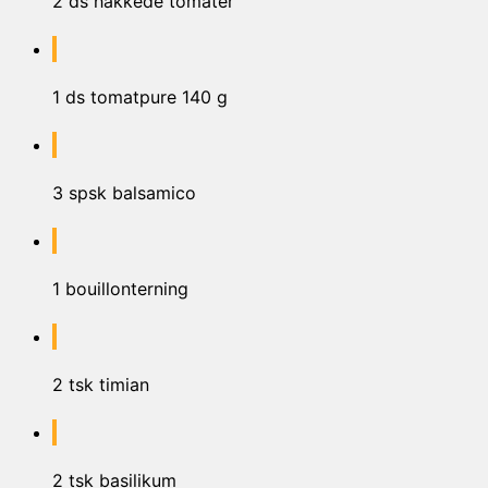
2 ds hakkede tomater
1 ds tomatpure 140 g
3 spsk balsamico
1 bouillonterning
2 tsk timian
2 tsk basilikum