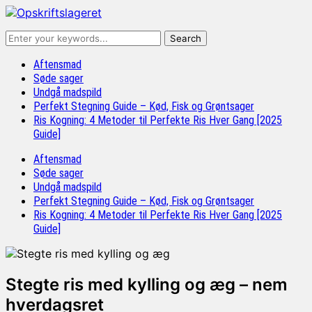
Aftensmad
Søde sager
Undgå madspild
Perfekt Stegning Guide – Kød, Fisk og Grøntsager
Ris Kogning: 4 Metoder til Perfekte Ris Hver Gang [2025
Guide]
Aftensmad
Søde sager
Undgå madspild
Perfekt Stegning Guide – Kød, Fisk og Grøntsager
Ris Kogning: 4 Metoder til Perfekte Ris Hver Gang [2025
Guide]
Stegte ris med kylling og æg – nem
hverdagsret