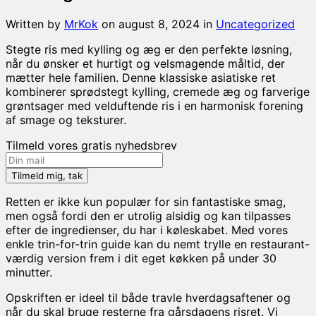
Written by
MrKok
on
august 8, 2024
in
Uncategorized
Stegte ris med kylling og æg er den perfekte løsning,
når du ønsker et hurtigt og velsmagende måltid, der
mætter hele familien. Denne klassiske asiatiske ret
kombinerer sprødstegt kylling, cremede æg og farverige
grøntsager med velduftende ris i en harmonisk forening
af smage og teksturer.
Tilmeld vores gratis nyhedsbrev
Retten er ikke kun populær for sin fantastiske smag,
men også fordi den er utrolig alsidig og kan tilpasses
efter de ingredienser, du har i køleskabet. Med vores
enkle trin-for-trin guide kan du nemt trylle en restaurant-
værdig version frem i dit eget køkken på under 30
minutter.
Opskriften er ideel til både travle hverdagsaftener og
når du skal bruge resterne fra gårsdagens risret. Vi