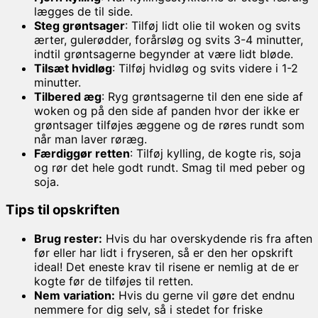
lægges de til side.
Steg grøntsager
: Tilføj lidt olie til woken og svits
ærter, gulerødder, forårsløg og svits 3-4 minutter,
indtil grøntsagerne begynder at være lidt bløde.
Tilsæt hvidløg
: Tilføj hvidløg og svits videre i 1-2
minutter.
Tilbered æg
: Ryg grøntsagerne til den ene side af
woken og på den side af panden hvor der ikke er
grøntsager tilføjes æggene og de røres rundt som
når man laver røræg.
Færdiggør retten
: Tilføj kylling, de kogte ris, soja
og rør det hele godt rundt. Smag til med peber og
soja.
Tips til opskriften
Brug rester:
Hvis du har overskydende ris fra aften
før eller har lidt i fryseren, så er den her opskrift
ideal! Det eneste krav til risene er nemlig at de er
kogte før de tilføjes til retten.
Nem variation:
Hvis du gerne vil gøre det endnu
nemmere for dig selv, så i stedet for friske