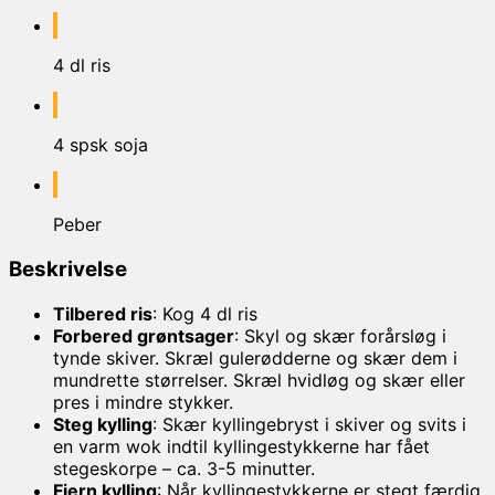
4 dl ris
4 spsk soja
Peber
Beskrivelse
Tilbered ris
: Kog 4 dl ris
Forbered grøntsager
: Skyl og skær forårsløg i
tynde skiver. Skræl gulerødderne og skær dem i
mundrette størrelser. Skræl hvidløg og skær eller
pres i mindre stykker.
Steg kylling
: Skær kyllingebryst i skiver og svits i
en varm wok indtil kyllingestykkerne har fået
stegeskorpe – ca. 3-5 minutter.
Fjern kylling
: Når kyllingestykkerne er stegt færdig