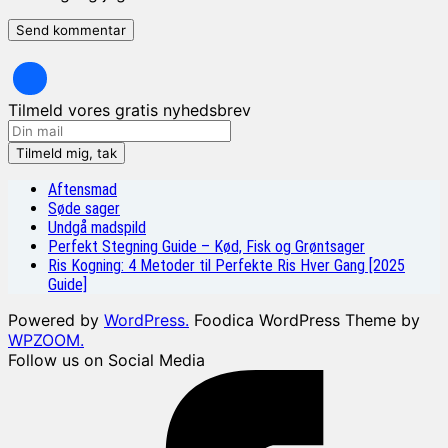
Tilmeld vores gratis nyhedsbrev
Aftensmad
Søde sager
Undgå madspild
Perfekt Stegning Guide – Kød, Fisk og Grøntsager
Ris Kogning: 4 Metoder til Perfekte Ris Hver Gang [2025
Guide]
Powered by
WordPress.
Foodica WordPress Theme by
WPZOOM.
Follow us on Social Media