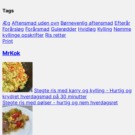
Tags
Æg
Aftensmad uden ovn
Børnevenlig aftensmad
Efterår
Forårsløg
Forårsmad
Gulerødder
Hvidløg
Kylling
Nemme
kyllinge opskrifter
Ris retter
Print
MrKok
Stegte ris med karry og kylling - Hurtig og
krydret hverdagsmad på 30 minutter
Stegte ris med pølser - hurtig og nem hverdagsret