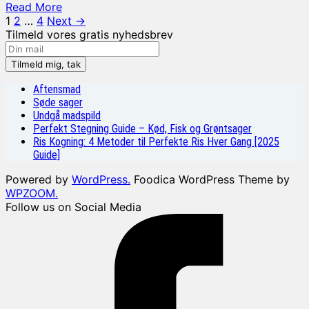
Read More
Indlægsinddeling
1
2
…
4
Next →
Tilmeld vores gratis nyhedsbrev
Aftensmad
Søde sager
Undgå madspild
Perfekt Stegning Guide – Kød, Fisk og Grøntsager
Ris Kogning: 4 Metoder til Perfekte Ris Hver Gang [2025
Guide]
Powered by
WordPress.
Foodica WordPress Theme by
WPZOOM.
Follow us on Social Media