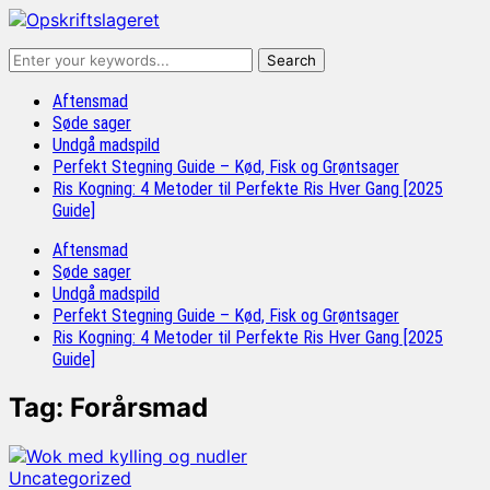
Aftensmad
Søde sager
Undgå madspild
Perfekt Stegning Guide – Kød, Fisk og Grøntsager
Ris Kogning: 4 Metoder til Perfekte Ris Hver Gang [2025
Guide]
Aftensmad
Søde sager
Undgå madspild
Perfekt Stegning Guide – Kød, Fisk og Grøntsager
Ris Kogning: 4 Metoder til Perfekte Ris Hver Gang [2025
Guide]
Tag:
Forårsmad
Uncategorized