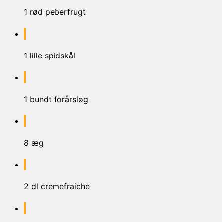
1 rød peberfrugt
1 lille spidskål
1 bundt forårsløg
8 æg
2 dl cremefraiche