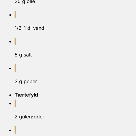
20 g olie
1/2-1 dl vand
5 g salt
3 g peber
Tærtefyld
2 gulerødder