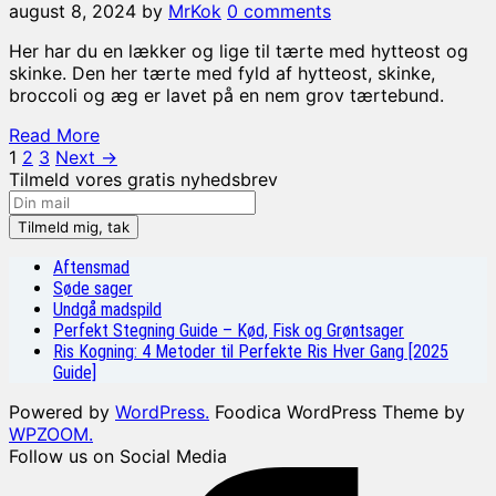
august 8, 2024
by
MrKok
0 comments
Her har du en lækker og lige til tærte med hytteost og
skinke. Den her tærte med fyld af hytteost, skinke,
broccoli og æg er lavet på en nem grov tærtebund.
Read More
Indlægsinddeling
1
2
3
Next →
Tilmeld vores gratis nyhedsbrev
Aftensmad
Søde sager
Undgå madspild
Perfekt Stegning Guide – Kød, Fisk og Grøntsager
Ris Kogning: 4 Metoder til Perfekte Ris Hver Gang [2025
Guide]
Powered by
WordPress.
Foodica WordPress Theme by
WPZOOM.
Follow us on Social Media