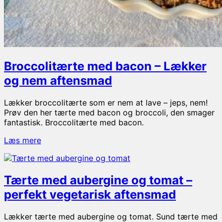
Broccolitærte med bacon – Lækker
og nem aftensmad
Lækker broccolitærte som er nem at lave – jeps, nem!
Prøv den her tærte med bacon og broccoli, den smager
fantastisk. Broccolitærte med bacon.
Broccolitærte
Læs mere
med
bacon
–
Tærte med aubergine og tomat –
Lækker
og
perfekt vegetarisk aftensmad
nem
aftensmad
Lækker tærte med aubergine og tomat. Sund tærte med