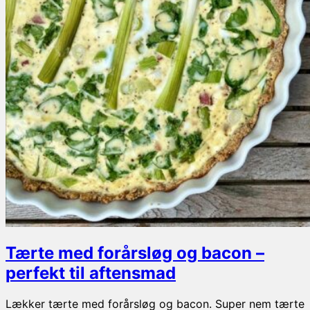
der
mætter
Tærte med forårsløg og bacon –
perfekt til aftensmad
Lækker tærte med forårsløg og bacon. Super nem tærte