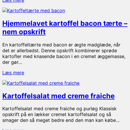
med
bacon
Hjemmelavet kartoffel bacon tærte –
nem opskrift
En kartoffeltærte med bacon er ægte madglæde, når
det er allerbedst. Denne opskrift kombinerer sprøde
kartofler med knasende bacon i en cremet æggemasse,
der gør…
Hjemmelavet
Læs mere
kartoffel
bacon
tærte
Kartoffelsalat med creme fraiche
–
nem
opskrift
Kartoffelsalat med creme fraiche og purløg Klassisk
opskrift på en lækker cremet kartoffelsalat og så
smager den så meget bedre end den man kan købe…