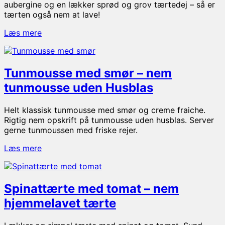
aubergine og en lækker sprød og grov tærtedej – så er
tærten også nem at lave!
Tærte
Læs mere
med
aubergine
og
Tunmousse med smør – nem
tomat
–
tunmousse uden Husblas
perfekt
vegetarisk
Helt klassisk tunmousse med smør og creme fraiche.
aftensmad
Rigtig nem opskrift på tunmousse uden husblas. Server
gerne tunmoussen med friske rejer.
Tunmousse
Læs mere
med
smør
–
Spinattærte med tomat – nem
nem
tunmousse
hjemmelavet tærte
uden
Husblas