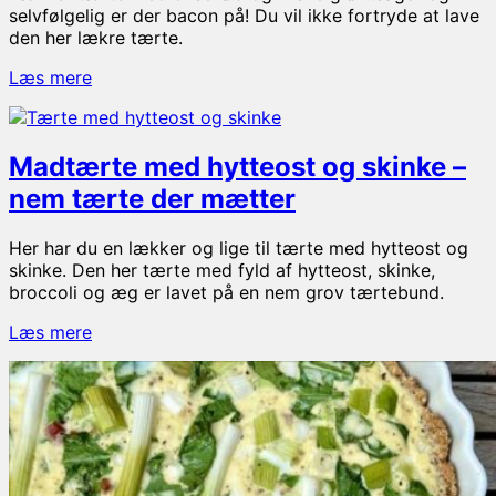
selvfølgelig er der bacon på! Du vil ikke fortryde at lave
den her lækre tærte.
Lækker
Læs mere
tærte
med
oksekød
Madtærte med hytteost og skinke –
–
Fyldt
nem tærte der mætter
med
sæsonens
Her har du en lækker og lige til tærte med hytteost og
grøntsager
skinke. Den her tærte med fyld af hytteost, skinke,
broccoli og æg er lavet på en nem grov tærtebund.
Madtærte
Læs mere
med
hytteost
og
skinke
–
nem
tærte