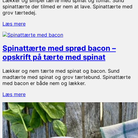
Lækker og simpel tærte med spinat og tomat. Sund
spinattærte der tilmed er nem at lave. Spinattærte med
grov tærtedej.
Spinattærte
Læs mere
med
tomat
–
Spinattærte med sprød bacon –
nem
hjemmelavet
opskrift på tærte med spinat
tærte
Lækker og nem tærte med spinat og bacon. Sund
madtærte med spinat og grov tærtebund. Spinattærte
med bacon er både nem og lækker.
Spinattærte
Læs mere
med
sprød
bacon
–
opskrift
på
tærte