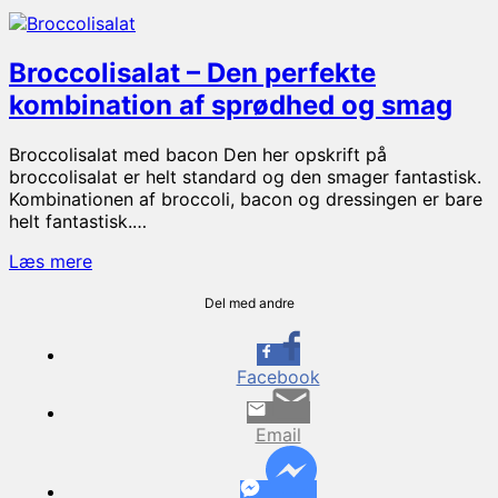
Salat
–
lækker
Broccolisalat – Den perfekte
salat
med
kombination af sprødhed og smag
kylling,
bacon
Broccolisalat med bacon Den her opskrift på
og
broccolisalat er helt standard og den smager fantastisk.
karrydressing
Kombinationen af broccoli, bacon og dressingen er bare
helt fantastisk.…
Broccolisalat
Læs mere
–
Den
Del med andre
perfekte
kombination
af
Facebook
sprødhed
og
Email
smag