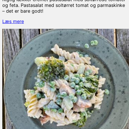
og feta. Pastasalat med soltørret tomat og parmaskinke
– det er bare godt!
Pastasalat
Læs mere
med
soltørrede
tomater
og
feta
–
nem
opskrift