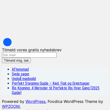
Tilmeld vores gratis nyhedsbrev
Aftensmad
Søde sager
Undgå madspild
Perfekt Stegning Guide – Kød, Fisk og Grøntsager
Ris Kogning: 4 Metoder til Perfekte Ris Hver Gang [2025
Guide]
Powered by
WordPress.
Foodica WordPress Theme by
WPZOOM.