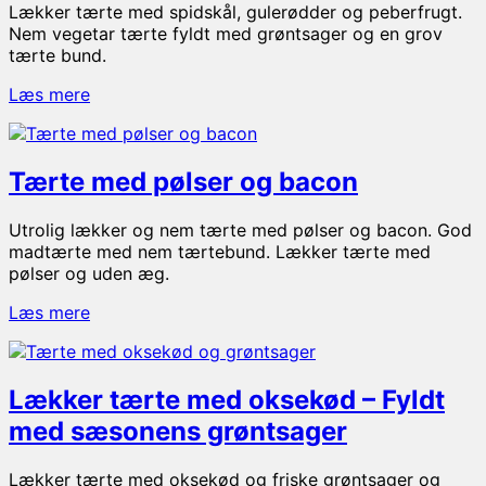
Lækker tærte med spidskål, gulerødder og peberfrugt.
Nem vegetar tærte fyldt med grøntsager og en grov
tærte bund.
Tærte
Læs mere
med
spidskål,
gulerødder
Tærte med pølser og bacon
og
peberfrugt
Utrolig lækker og nem tærte med pølser og bacon. God
madtærte med nem tærtebund. Lækker tærte med
pølser og uden æg.
Tærte
Læs mere
med
pølser
og
Lækker tærte med oksekød – Fyldt
bacon
med sæsonens grøntsager
Lækker tærte med oksekød og friske grøntsager og