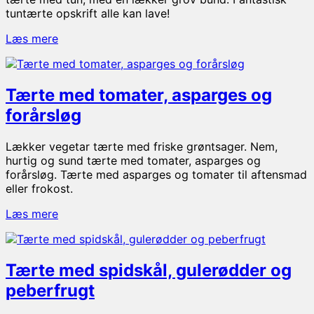
tuntærte opskrift alle kan lave!
Tærte
Læs mere
med
tun
og
Tærte med tomater, asparges og
porre
forårsløg
Lækker vegetar tærte med friske grøntsager. Nem,
hurtig og sund tærte med tomater, asparges og
forårsløg. Tærte med asparges og tomater til aftensmad
eller frokost.
Tærte
Læs mere
med
tomater,
asparges
Tærte med spidskål, gulerødder og
og
forårsløg
peberfrugt