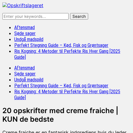
Aftensmad
Søde sager
Undgå madspild
Perfekt Stegning Guide – Kød, Fisk og Grøntsager
Ris Kogning: 4 Metoder til Perfekte Ris Hver Gang [2025
Guide]
Aftensmad
Søde sager
Undgå madspild
Perfekt Stegning Guide – Kød, Fisk og Grøntsager
Ris Kogning: 4 Metoder til Perfekte Ris Hver Gang [2025
Guide]
20 opskrifter med creme fraiche |
KUN de bedste
Creme fraiche er en fantasisk indgrediens hvis du leder