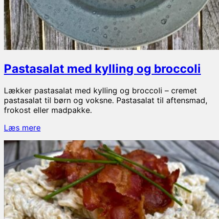
Pastasalat med kylling og broccoli
Lækker pastasalat med kylling og broccoli – cremet
pastasalat til børn og voksne. Pastasalat til aftensmad,
frokost eller madpakke.
Pastasalat
Læs mere
med
kylling
og
broccoli