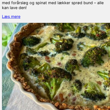
med forårsløg og spinat med lækker sprød bund – alle
kan lave den!
Tærte
Læs mere
med
forårsløg
og
bacon
–
perfekt
til
aftensmad