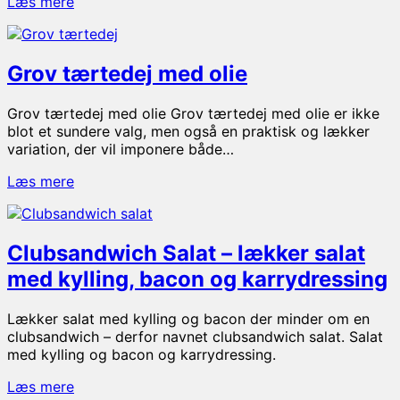
Kartoffelsalat
Læs mere
med
creme
fraiche
Grov tærtedej med olie
Grov tærtedej med olie Grov tærtedej med olie er ikke
blot et sundere valg, men også en praktisk og lækker
variation, der vil imponere både…
Grov
Læs mere
tærtedej
med
olie
Clubsandwich Salat – lækker salat
med kylling, bacon og karrydressing
Lækker salat med kylling og bacon der minder om en
clubsandwich – derfor navnet clubsandwich salat. Salat
med kylling og bacon og karrydressing.
Clubsandwich
Læs mere