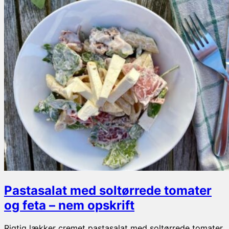
med
spinat
Pastasalat med soltørrede tomater
og feta – nem opskrift
Rigtig lækker cremet pastasalat med soltørrede tomater