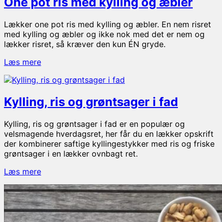
One pot ris med kylling og æbler
pesto
Lækker one pot ris med kylling og æbler. En nem risret
med kylling og æbler og ikke nok med det er nem og
lækker risret, så kræver den kun ÉN gryde.
One
Læs mere
pot
ris
med
Kylling, ris og grøntsager i fad
kylling
og
æbler
Kylling, ris og grøntsager i fad er en populær og
velsmagende hverdagsret, her får du en lækker opskrift
der kombinerer saftige kyllingestykker med ris og friske
grøntsager i en lækker ovnbagt ret.
Kylling,
Læs mere
ris
og
grøntsager
i
fad