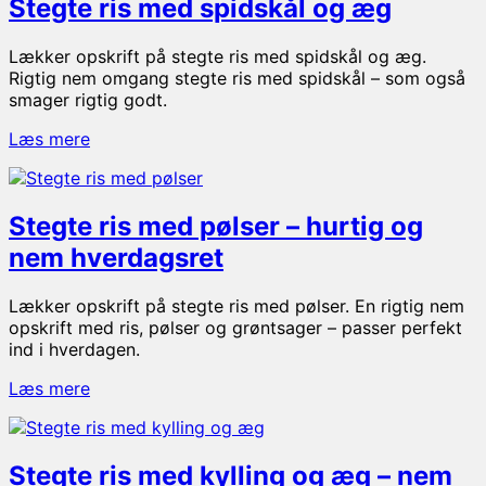
Stegte ris med spidskål og æg
Lækker opskrift på stegte ris med spidskål og æg.
Rigtig nem omgang stegte ris med spidskål – som også
smager rigtig godt.
Stegte
Læs mere
ris
med
spidskål
Stegte ris med pølser – hurtig og
og
æg
nem hverdagsret
Lækker opskrift på stegte ris med pølser. En rigtig nem
opskrift med ris, pølser og grøntsager – passer perfekt
ind i hverdagen.
Stegte
Læs mere
ris
med
pølser
Stegte ris med kylling og æg – nem
–