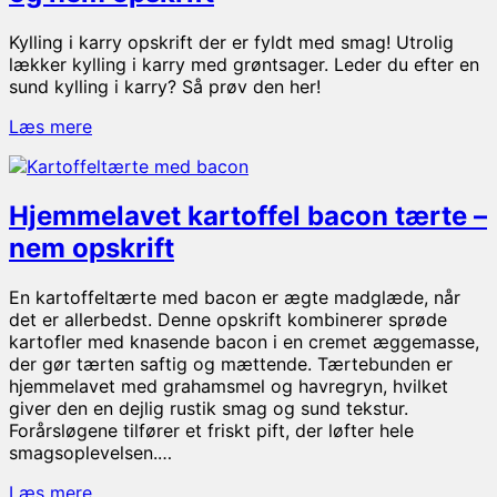
Kylling i karry opskrift der er fyldt med smag! Utrolig
lækker kylling i karry med grøntsager. Leder du efter en
sund kylling i karry? Så prøv den her!
Kylling
Læs mere
i
karry
med
Hjemmelavet kartoffel bacon tærte –
fløde
–
nem opskrift
klassisk
og
En kartoffeltærte med bacon er ægte madglæde, når
nem
det er allerbedst. Denne opskrift kombinerer sprøde
opskrift
kartofler med knasende bacon i en cremet æggemasse,
der gør tærten saftig og mættende. Tærtebunden er
hjemmelavet med grahamsmel og havregryn, hvilket
giver den en dejlig rustik smag og sund tekstur.
Forårsløgene tilfører et friskt pift, der løfter hele
smagsoplevelsen.…
Hjemmelavet
Læs mere