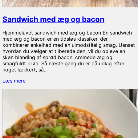
Sandwich med æg og bacon
Hjemmelavet sandwich med æg og bacon En sandwich
med æg og bacon er en tidsløs klassiker, der
kombinerer enkelhed med en uimodståelig smag. Uanset
hvordan du vælger at tilberede den, vil du opleve en
skøn blanding af sprød bacon, cremede æg og
smagfuldt brød. Så næste gang du er på udkig efter
noget lækkert, så…
Sandwich
Læs mere
med
æg
og
bacon