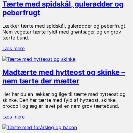
Tærte med spidskål, gulerødder og
og
forårsløg
peberfrugt
Lækker tærte med spidskål, gulerødder og peberfrugt.
Nem vegetar tærte fyldt med grøntsager og en grov
tærte bund.
Tærte
Læs mere
med
spidskål,
gulerødder
Madtærte med hytteost og skinke –
og
peberfrugt
nem tærte der mætter
Her har du en lækker og lige til tærte med hytteost og
skinke. Den her tærte med fyld af hytteost, skinke,
broccoli og æg er lavet på en nem grov tærtebund.
Madtærte
Læs mere
med
hytteost