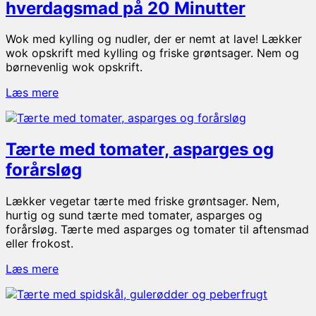
hverdagsmad på 20 Minutter
Wok med kylling og nudler, der er nemt at lave! Lækker
wok opskrift med kylling og friske grøntsager. Nem og
børnevenlig wok opskrift.
Wok
Læs mere
med
kylling
og
Tærte med tomater, asparges og
nudler
–
forårsløg
hurtig
hverdagsmad
Lækker vegetar tærte med friske grøntsager. Nem,
på
hurtig og sund tærte med tomater, asparges og
20
forårsløg. Tærte med asparges og tomater til aftensmad
Minutter
eller frokost.
Tærte
Læs mere
med
tomater,
asparges