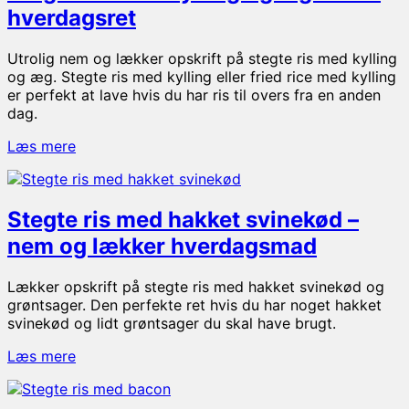
hurtig
hverdagsret
og
nem
Utrolig nem og lækker opskrift på stegte ris med kylling
hverdagsret
og æg. Stegte ris med kylling eller fried rice med kylling
er perfekt at lave hvis du har ris til overs fra en anden
dag.
Stegte
Læs mere
ris
med
kylling
Stegte ris med hakket svinekød –
og
æg
nem og lækker hverdagsmad
–
nem
Lækker opskrift på stegte ris med hakket svinekød og
hverdagsret
grøntsager. Den perfekte ret hvis du har noget hakket
svinekød og lidt grøntsager du skal have brugt.
Stegte
Læs mere
ris
med