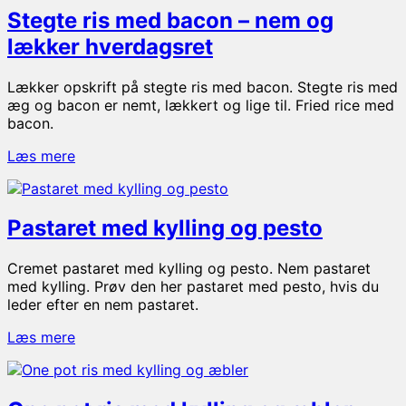
hakket
Stegte ris med bacon – nem og
svinekød
–
lækker hverdagsret
nem
og
Lækker opskrift på stegte ris med bacon. Stegte ris med
lækker
æg og bacon er nemt, lækkert og lige til. Fried rice med
hverdagsmad
bacon.
Stegte
Læs mere
ris
med
bacon
Pastaret med kylling og pesto
–
nem
og
Cremet pastaret med kylling og pesto. Nem pastaret
lækker
med kylling. Prøv den her pastaret med pesto, hvis du
hverdagsret
leder efter en nem pastaret.
Pastaret
Læs mere
med
kylling
og