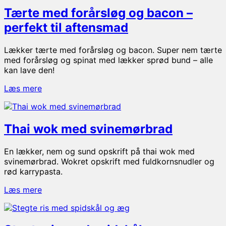
og
Tærte med forårsløg og bacon –
skinke
–
perfekt til aftensmad
nem
tærte
Lækker tærte med forårsløg og bacon. Super nem tærte
der
med forårsløg og spinat med lækker sprød bund – alle
mætter
kan lave den!
Tærte
Læs mere
med
forårsløg
og
Thai wok med svinemørbrad
bacon
–
perfekt
En lækker, nem og sund opskrift på thai wok med
til
svinemørbrad. Wokret opskrift med fuldkornsnudler og
aftensmad
rød karrypasta.
Thai
Læs mere
wok
med
svinemørbrad