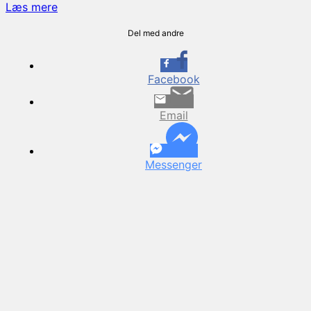
Bulgur
Læs mere
med
hakket
Del med andre
oksekød
–
nem
Facebook
og
sund
Email
hverdagsret
Messenger