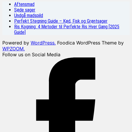
Aftensmad
Søde sager
Undgå madspild
Perfekt Stegning Guide – Kød, Fisk og Grøntsager
Ris Kogning: 4 Metoder til Perfekte Ris Hver Gang [2025
Guide]
Powered by
WordPress.
Foodica WordPress Theme by
WPZOOM.
Follow us on Social Media