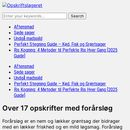
Aftensmad
Søde sager
Undgå madspild
Perfekt Stegning Guide – Kød, Fisk og Grøntsager
Ris Kogning: 4 Metoder til Perfekte Ris Hver Gang [2025
Guide]
Aftensmad
Søde sager
Undgå madspild
Perfekt Stegning Guide – Kød, Fisk og Grøntsager
Ris Kogning: 4 Metoder til Perfekte Ris Hver Gang [2025
Guide]
Over 17 opskrifter med forårsløg
Forårsløg er en nem og lækker grøntsag der bidrager
med en lækker friskhed og en mild løgsmag. Forårsløg