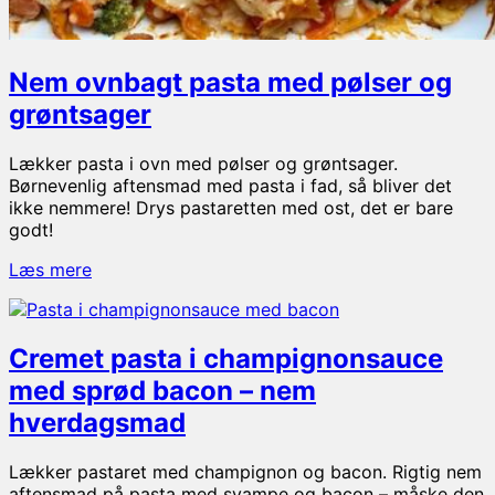
Nem ovnbagt pasta med pølser og
grøntsager
Lækker pasta i ovn med pølser og grøntsager.
Børnevenlig aftensmad med pasta i fad, så bliver det
ikke nemmere! Drys pastaretten med ost, det er bare
godt!
Nem
Læs mere
ovnbagt
pasta
med
Cremet pasta i champignonsauce
pølser
og
med sprød bacon – nem
grøntsager
hverdagsmad
Lækker pastaret med champignon og bacon. Rigtig nem
aftensmad på pasta med svampe og bacon – måske den