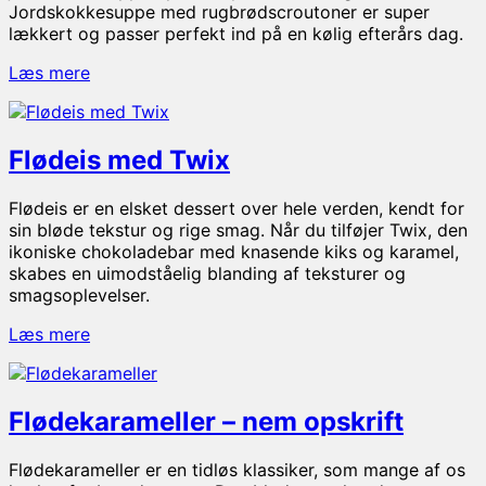
Jordskokkesuppe med rugbrødscroutoner er super
lækkert og passer perfekt ind på en kølig efterårs dag.
Jordskokkesuppe
Læs mere
–
nem
opskrift
Flødeis med Twix
med
sprøde
rugbrødscroutoner
Flødeis er en elsket dessert over hele verden, kendt for
sin bløde tekstur og rige smag. Når du tilføjer Twix, den
ikoniske chokoladebar med knasende kiks og karamel,
skabes en uimodståelig blanding af teksturer og
smagsoplevelser.
Flødeis
Læs mere
med
Twix
Flødekarameller – nem opskrift
Flødekarameller er en tidløs klassiker, som mange af os