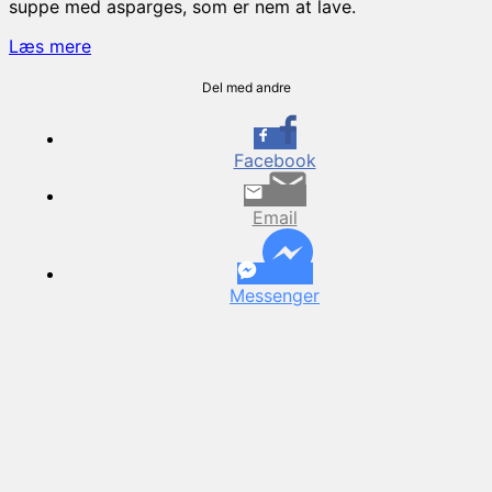
suppe med asparges, som er nem at lave.
Aspargessuppe
Læs mere
–
Nem
Del med andre
og
lækker
opskrift
Facebook
Email
Messenger