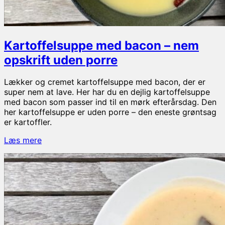
Kartoffelsuppe med bacon – nem
opskrift uden porre
Lækker og cremet kartoffelsuppe med bacon, der er
super nem at lave. Her har du en dejlig kartoffelsuppe
med bacon som passer ind til en mørk efterårsdag. Den
her kartoffelsuppe er uden porre – den eneste grøntsag
er kartoffler.
Kartoffelsuppe
Læs mere
med
bacon
–
nem
opskrift
uden
porre