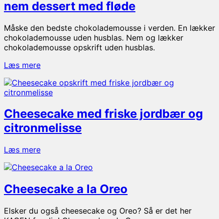
Daim
nem dessert med fløde
is
Måske den bedste chokolademousse i verden. En lækker
chokolademousse uden husblas. Nem og lækker
chokolademousse opskrift uden husblas.
Chokolademousse
Læs mere
uden
husblas
–
nem
Cheesecake med friske jordbær og
dessert
med
citronmelisse
fløde
Cheesecake
Læs mere
med
friske
jordbær
Cheesecake a la Oreo
og
citronmelisse
Elsker du også cheesecake og Oreo? Så er det her