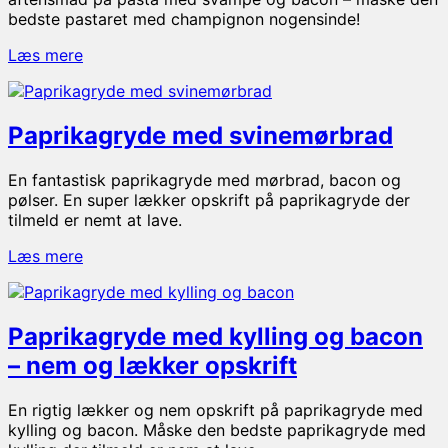
bedste pastaret med champignon nogensinde!
Cremet
Læs mere
pasta
i
champignonsauce
Paprikagryde med svinemørbrad
med
sprød
bacon
En fantastisk paprikagryde med mørbrad, bacon og
–
pølser. En super lækker opskrift på paprikagryde der
nem
tilmeld er nemt at lave.
hverdagsmad
Paprikagryde
Læs mere
med
svinemørbrad
Paprikagryde med kylling og bacon
– nem og lækker opskrift
En rigtig lækker og nem opskrift på paprikagryde med
kylling og bacon. Måske den bedste paprikagryde med