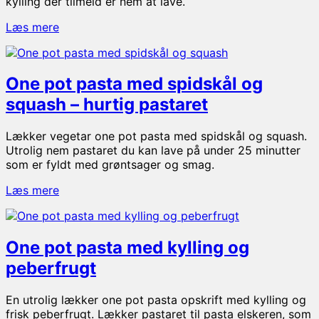
kylling der tilmeld er nem at lave.
Paprikagryde
Læs mere
med
kylling
og
One pot pasta med spidskål og
bacon
–
squash – hurtig pastaret
nem
og
Lækker vegetar one pot pasta med spidskål og squash.
lækker
Utrolig nem pastaret du kan lave på under 25 minutter
opskrift
som er fyldt med grøntsager og smag.
One
Læs mere
pot
pasta
med
One pot pasta med kylling og
spidskål
og
peberfrugt
squash
–
En utrolig lækker one pot pasta opskrift med kylling og
hurtig
frisk peberfrugt. Lækker pastaret til pasta elskeren, som
pastaret