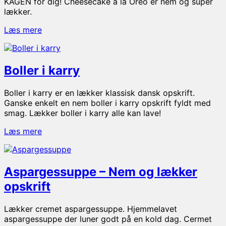
KAGEN for dig! Cheesecake a la Oreo er nem og super
lækker.
Cheesecake
Læs mere
a
la
Oreo
Boller i karry
Boller i karry er en lækker klassisk dansk opskrift.
Ganske enkelt en nem boller i karry opskrift fyldt med
smag. Lækker boller i karry alle kan lave!
Boller
Læs mere
i
karry
Aspargessuppe – Nem og lækker
opskrift
Lækker cremet aspargessuppe. Hjemmelavet
aspargessuppe der luner godt på en kold dag. Cermet