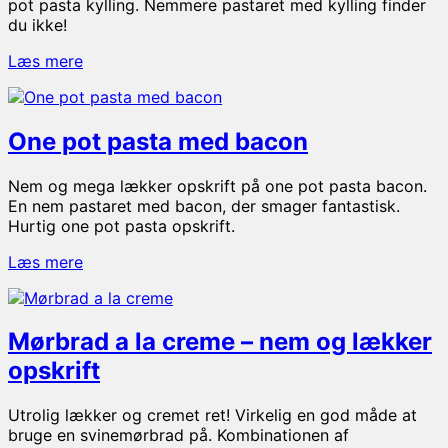
pot pasta kylling. Nemmere pastaret med kylling finder
du ikke!
One
Læs mere
pot
pasta
med
One pot pasta med bacon
kylling
–
cremet
Nem og mega lækker opskrift på one pot pasta bacon.
og
En nem pastaret med bacon, der smager fantastisk.
nem
Hurtig one pot pasta opskrift.
aftensmad
One
Læs mere
pot
pasta
med
Mørbrad a la creme – nem og lækker
bacon
opskrift
Utrolig lækker og cremet ret! Virkelig en god måde at
bruge en svinemørbrad på. Kombinationen af