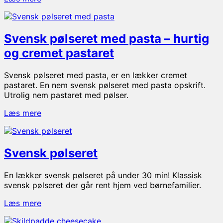
pølseret
med
rodfrugter
Svensk pølseret med pasta – hurtig
og cremet pastaret
Svensk pølseret med pasta, er en lækker cremet
pastaret. En nem svensk pølseret med pasta opskrift.
Utrolig nem pastaret med pølser.
Svensk
Læs mere
pølseret
med
pasta
Svensk pølseret
–
hurtig
og
En lækker svensk pølseret på under 30 min! Klassisk
cremet
svensk pølseret der går rent hjem ved børnefamilier.
pastaret
Svensk
Læs mere
pølseret