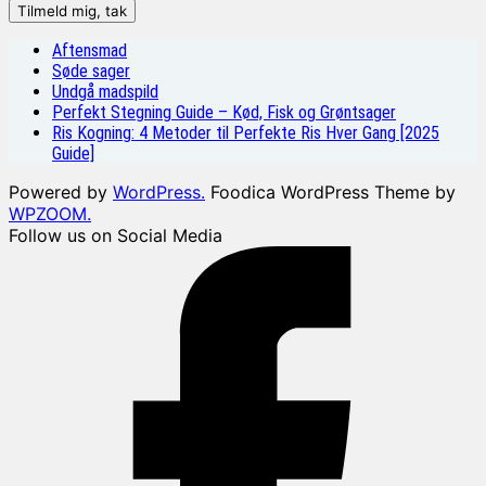
Aftensmad
Søde sager
Undgå madspild
Perfekt Stegning Guide – Kød, Fisk og Grøntsager
Ris Kogning: 4 Metoder til Perfekte Ris Hver Gang [2025
Guide]
Powered by
WordPress.
Foodica WordPress Theme by
WPZOOM.
Follow us on Social Media