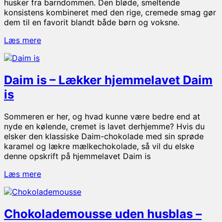
husker fra barndommen. Den bløde, smeltende
konsistens kombineret med den rige, cremede smag gør
dem til en favorit blandt både børn og voksne.
Flødekarameller
Læs mere
–
nem
opskrift
Daim is – Lækker hjemmelavet Daim
is
Sommeren er her, og hvad kunne være bedre end at
nyde en kølende, cremet is lavet derhjemme? Hvis du
elsker den klassiske Daim-chokolade med sin sprøde
karamel og lækre mælkechokolade, så vil du elske
denne opskrift på hjemmelavet Daim is
Daim
Læs mere
is
–
Lækker
Chokolademousse uden husblas –
hjemmelavet