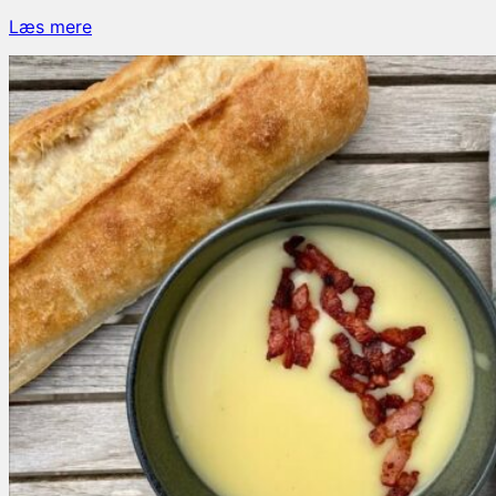
Kartoffelsuppe
Læs mere
med
porre