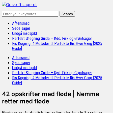
Aftensmad
Søde sager
Undgå madspild
Perfekt Stegning Guide – Kød, Fisk og Grøntsager
Ris Kogning: 4 Metoder til Perfekte Ris Hver Gang [2025
Guide]
Aftensmad
Søde sager
Undgå madspild
Perfekt Stegning Guide – Kød, Fisk og Grøntsager
Ris Kogning: 4 Metoder til Perfekte Ris Hver Gang [2025
Guide]
42 opskrifter med fløde | Nemme
retter med fløde
Fløde er en fantastisk ingredins, der kan løfte selv en