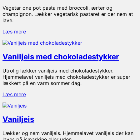
Lækker
Vegetar one pot pasta med broccoli, ærter og
hverdagsmad
champignon. Lækker vegetarisk pastaret er der nem at
fra
lave.
ovnen
Vegetar
Læs mere
one
pot
pasta
Vaniljeis med chokoladestykker
med
broccoli
Utrolig lækker vaniljeis med chokoladestykker.
Hjemmelavet vaniljeis med chokoladestykker er super
lækkert på en varm sommer dag.
Vaniljeis
Læs mere
med
chokoladestykker
Vaniljeis
Lækker og nem vaniljeis. Hjemmelavet vaniljeis der kan
laves på ismaskine eller uden.