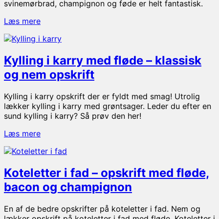
svinemørbrad, champignon og føde er helt fantastisk.
Mørbrad
Læs mere
a
la
creme
Kylling i karry med fløde – klassisk
–
nem
og nem opskrift
og
lækker
Kylling i karry opskrift der er fyldt med smag! Utrolig
opskrift
lækker kylling i karry med grøntsager. Leder du efter en
sund kylling i karry? Så prøv den her!
Kylling
Læs mere
i
karry
med
Koteletter i fad – opskrift med fløde,
fløde
–
bacon og champignon
klassisk
og
En af de bedre opskrifter på koteletter i fad. Nem og
nem
lækker opskrift på koteletter i fad med fløde. Koteletter i