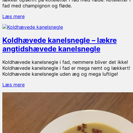
opskrift
fad med champignon og fløde.
Koteletter
Læs mere
i
fad
–
Koldhævede kanelsnegle – lækre
opskrift
med
angtidshævede kanelsnegle
fløde,
bacon
Koldhævede kanelsnegle i fad, nemmere bliver det ikke!
og
Koldhævede kanelsnegle i fad er mega nemt og lækkert!
champignon
Koldhævede kanelsnegle uden æg og mega luftige!
Koldhævede
Læs mere
kanelsnegle
–
lækre
angtidshævede
kanelsnegle